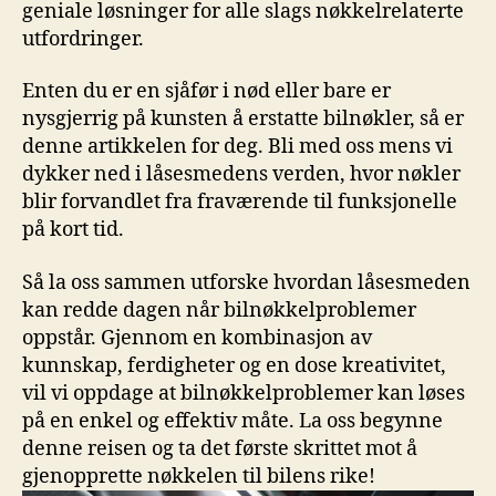
geniale løsninger for⁢ alle slags nøkkelrelaterte‌
utfordringer.
Enten du er en sjåfør⁣ i nød eller ​bare⁤ er
nysgjerrig på kunsten å erstatte bilnøkler, så‌ er
denne artikkelen for deg. Bli med ‌oss mens vi
dykker ned ⁢i låsesmedens⁣ verden,​ hvor⁢ nøkler
blir⁣ forvandlet fra fraværende til funksjonelle
⁢på kort tid.
Så ⁢la oss sammen⁤ utforske hvordan låsesmeden
kan ⁣redde dagen⁣ når⁤ bilnøkkelproblemer
⁢oppstår. Gjennom en kombinasjon av
kunnskap, ferdigheter og en dose kreativitet,
vil vi oppdage at⁣ bilnøkkelproblemer kan løses
på en enkel og ‌effektiv måte. La oss begynne
denne reisen ⁣og ta det⁢ første​ skrittet mot å
gjenopprette nøkkelen til bilens rike!