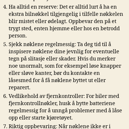
Ha alltid en reserve: Det er alltid lurt å ha en
ekstra bilnøkkel tilgjengelig i‌ tilfelle nøkkelen
blir mistet eller ⁣ødelagt. Oppbevar den⁣ på et
trygt sted, ​enten hjemme eller hos en betrodd
person.
Sjekk nøklene⁣ regelmessig: ‍Ta deg tid til å
inspisere nøklene dine‍ jevnlig for ⁢eventuelle
tegn på slitasje eller skader. ⁢Hvis ⁢du merker
noe unormalt, som for eksempel⁢ løse knapper⁤
eller sløve⁣ kanter, bør du kontakte en
låsesmed for ⁣å få nøklene byttet ut ⁤eller
reparert.
Vedlikehold av fjernkontroller: For biler med
fjernkontrollnøkler, husk å bytte batteriene⁤
regelmessig for å unngå problemer med å låse
⁤opp eller starte kjøretøyet.
Riktig⁢ oppbevaring: Når nøklene ikke er i