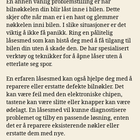
En annen vanlig problemstilling ⁣er når
bilnøkkelen din blir låst inne i bilen. Dette
skjer‍ ofte ⁢når man er i ‍en ‌hast og ​glemmer‌
nøkkelen inni bilen.​ I slike situasjoner er⁢ det
⁢viktig å ikke⁣ få panikk. ‌Ring en pålitelig
låsesmed som kan bistå ⁣deg med å få tilgang til
bilen din⁢ uten å‍ skade den. De har spesialisert
verktøy og teknikker for å åpne låser uten å
etterlate ‌seg ‍spor.
En erfaren låsesmed ⁢kan også hjelpe​ deg med ⁤å
reparere eller erstatte defekte bilnøkler. ⁣Det
kan være feil med den elektroniske chipen,
tastene kan være slitte eller knapper kan være
⁤ødelagt. En låsesmed vil kunne ‍diagnostisere
problemet og tilby en ⁢passende løsning, ⁢enten
⁤det er​ å reparere eksisterende nøkler eller
erstatte⁤ dem med‌ nye.