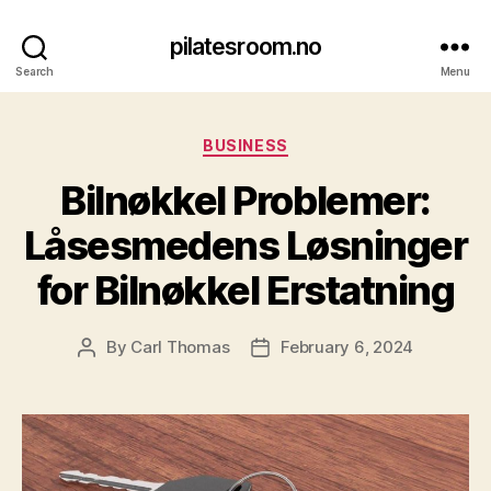
pilatesroom.no
Search
Menu
Categories
BUSINESS
Bilnøkkel Problemer:
Låsesmedens Løsninger
for Bilnøkkel Erstatning
By
Carl Thomas
February 6, 2024
Post
Post
author
date