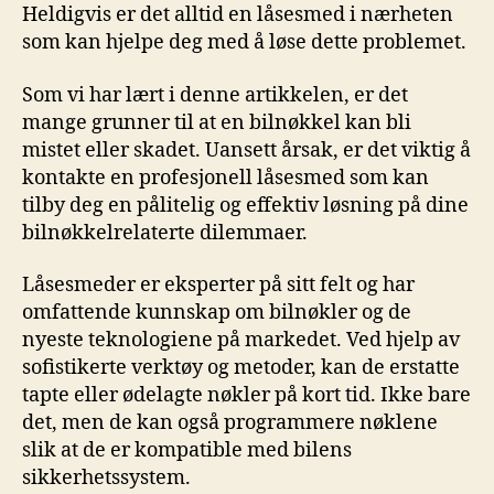
Heldigvis ⁤er‌ det alltid en låsesmed i nærheten
som kan hjelpe deg⁣ med å ‍løse dette ⁣problemet.
Som vi har lært i denne artikkelen, er det
mange ⁤grunner til at en bilnøkkel kan bli
mistet eller skadet. Uansett årsak, er det viktig å
kontakte⁣ en ⁢profesjonell låsesmed som⁢ kan
tilby⁣ deg en pålitelig og effektiv ‌løsning‍ på dine
bilnøkkelrelaterte​ dilemmaer.
Låsesmeder ⁣er eksperter ‌på sitt felt og har⁢
omfattende kunnskap om bilnøkler og de
nyeste teknologiene på markedet. Ved hjelp av
sofistikerte‌ verktøy⁢ og metoder, kan de erstatte
tapte eller ødelagte ‌nøkler⁣ på kort tid. Ikke bare
det, men de kan også programmere​ nøklene
‌slik at de er kompatible med‍ bilens
sikkerhetssystem.