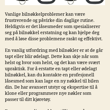
Vanlige bilnøkkelproblemer kan være
frustrerende ‍og ⁤påvirke din daglige rutine.
Heldigvis​ er det låsesmeder som spesialiserer
seg på‍ bilnøkkel​ erstatning ⁢og kan hjelpe deg⁢
med å løse disse⁢ problemene raskt og effektivt.
En vanlig ‍utfordring⁢ med bilnøkler ​er‍ at‍ de går
tapt⁢ eller‌ blir ødelagt.‌ Dette kan⁣ skje når som
helst og hvor som helst, og‌ det kan være ⁣svært
upraktisk. For å erstatte en⁤ tapt eller ødelagt
bilnøkkel, kan⁢ du kontakte en profesjonell
låsesmed ⁤som kan ⁢lage en ‍ny ⁣nøkkel til bilen
⁤din. De har avansert utstyr og ekspertise til å
klone eller programmere‌ nye nøkler som⁢
passer‍ til ditt kjøretøy.