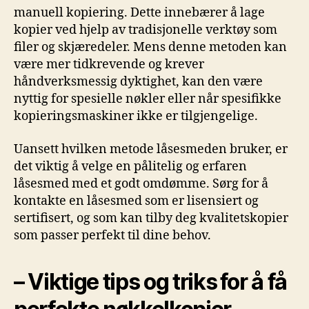
manuell kopiering. Dette innebærer å lage
⁢kopier ved hjelp av tradisjonelle⁣ verktøy som
filer og skjæredeler. Mens denne metoden kan
være mer tidkrevende ⁣og ⁣krever
håndverksmessig dyktighet, kan ​den være‌
nyttig for spesielle nøkler eller når‌ spesifikke
kopieringsmaskiner ikke er⁢ tilgjengelige.
Uansett hvilken metode låsesmeden bruker, er
det⁣ viktig ​å velge⁢ en ⁤pålitelig og erfaren
‌låsesmed med et godt ​omdømme. Sørg for ⁤å
kontakte en låsesmed‌ som er lisensiert og
sertifisert,⁣ og som kan tilby deg kvalitetskopier
som ⁣passer perfekt til dine behov.
– Viktige tips og triks⁣ for å få