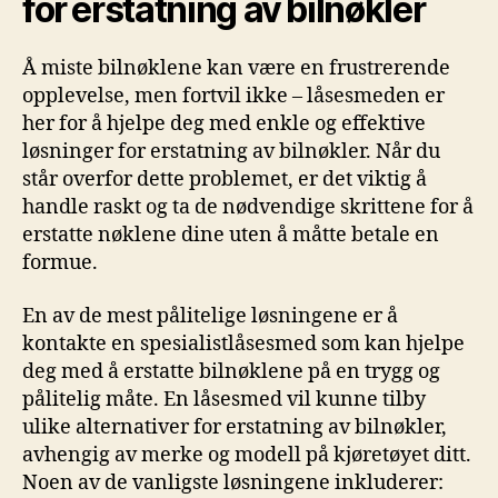
for⁢ erstatning‍ av ⁣bilnøkler
Å miste bilnøklene kan​ være ‍en⁢ frustrerende
opplevelse,‍ men ​fortvil ikke – låsesmeden er
her for å hjelpe deg med ‍enkle og effektive⁢
løsninger for erstatning av bilnøkler. ‌Når du
står‍ overfor dette problemet, er det viktig å
handle raskt og ta de nødvendige skrittene for å
erstatte nøklene dine uten å måtte betale en
formue.
En⁢ av de mest pålitelige løsningene er å
kontakte en ​spesialistlåsesmed som kan hjelpe
deg med å erstatte bilnøklene på en trygg og
pålitelig måte. En låsesmed vil kunne tilby
ulike alternativer ⁤for⁤ erstatning‍ av bilnøkler,
avhengig av merke og modell på kjøretøyet ditt.
Noen av de‌ vanligste løsningene inkluderer: