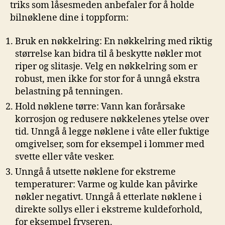
triks ​som ​låsesmeden anbefaler for⁣ å⁤ holde‍
bilnøklene dine i toppform:
Bruk en nøkkelring: En nøkkelring med riktig⁣
størrelse kan bidra ⁣til å beskytte‍ nøkler mot
riper⁢ og slitasje. Velg en nøkkelring som er
robust, men ikke for stor for å unngå ekstra
belastning på ⁣tenningen.
Hold⁣ nøklene ‍tørre: Vann ⁤kan forårsake
korrosjon​ og⁣ redusere⁢ nøkkelenes ytelse over
tid. Unngå å legge ⁤nøklene i våte eller fuktige
omgivelser, som for⁣ eksempel i ⁢lommer med
svette​ eller våte ​vesker.
Unngå ⁢å utsette nøklene for ekstreme
temperaturer: Varme og kulde kan påvirke
nøkler negativt. Unngå ⁢å etterlate nøklene i
direkte ⁤sollys eller i ekstreme kuldeforhold,
for eksempel fryseren.