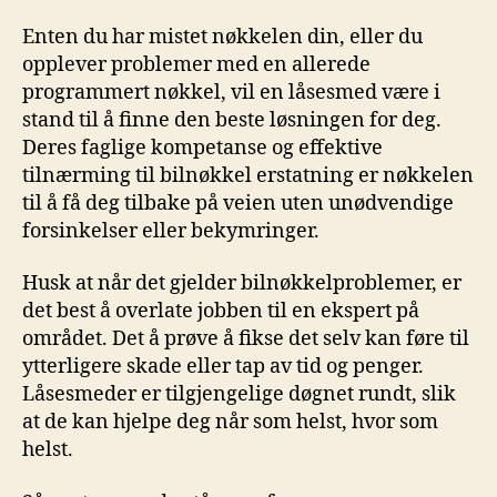
Enten du har mistet nøkkelen din, eller du
opplever ​problemer ⁤med en allerede ​
programmert nøkkel,⁣ vil en låsesmed være ⁣i
stand til å finne den beste ⁤løsningen for ‍deg.
⁣Deres faglige kompetanse og effektive
tilnærming til bilnøkkel ‍erstatning er nøkkelen
⁢til⁢ å få​ deg ‌tilbake på veien​ uten unødvendige
forsinkelser eller bekymringer.
Husk at når det gjelder ⁤bilnøkkelproblemer, er‍
det best⁣ å overlate jobben til ⁤en ekspert på‍
området. Det å prøve å fikse det selv‍ kan føre til
ytterligere skade eller tap av ⁣tid og ⁢penger.
Låsesmeder ⁤er ⁤tilgjengelige døgnet rundt, slik
at de ​kan hjelpe deg når ⁤som helst, hvor som
helst.