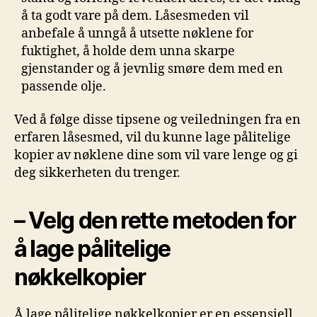
å⁤ ta godt vare på dem. Låsesmeden vil
anbefale å unngå å utsette nøklene for
fuktighet, å holde dem unna skarpe
gjenstander og å jevnlig smøre ​dem med en
passende olje.
Ved‌ å følge disse tipsene og veiledningen fra en
erfaren låsesmed, ⁤vil du ⁤kunne lage pålitelige
kopier av nøklene dine som vil vare‌ lenge og‌ gi
deg sikkerheten du ‍trenger.
– Velg den ⁤rette metoden for
å ⁢lage pålitelige⁤
nøkkelkopier
Å ‍lage⁣ pålitelige nøkkelkopier er en essensiell