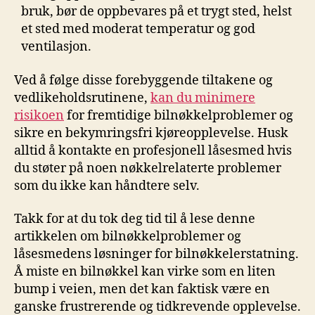
bruk, bør⁤ de oppbevares på et trygt sted,⁢ helst
et​ sted med moderat temperatur og god
ventilasjon.
Ved å følge disse forebyggende⁣ tiltakene ⁢og
vedlikeholdsrutinene,
kan du minimere
risikoen
for fremtidige bilnøkkelproblemer og
sikre en ​bekymringsfri⁣ kjøreopplevelse. Husk
alltid⁢ å kontakte en profesjonell⁣ låsesmed hvis⁤
du støter på noen nøkkelrelaterte problemer
som du ikke kan‌ håndtere selv.
Takk for at du tok deg tid til å lese denne
artikkelen om bilnøkkelproblemer og
låsesmedens løsninger for bilnøkkelerstatning.
Å ⁢miste en bilnøkkel kan virke som ⁣en liten⁣
bump i ​veien, men ⁢det kan faktisk være ‌en
ganske ‍frustrerende og tidkrevende opplevelse.