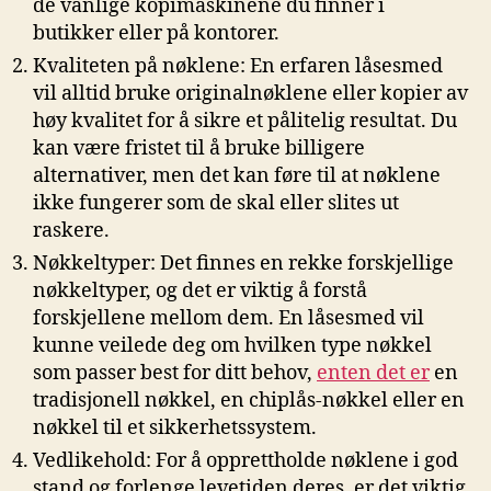
de vanlige kopimaskinene du ​finner i ​
butikker ‌eller på kontorer.
Kvaliteten på nøklene: En erfaren låsesmed
vil alltid⁣ bruke⁣ originalnøklene ​eller kopier av
​høy⁤ kvalitet for å sikre et pålitelig resultat. ‌Du
⁤kan være fristet til⁣ å bruke billigere
alternativer, men det kan⁤ føre til at nøklene
ikke fungerer som de skal eller slites ut
raskere.
Nøkkeltyper: Det finnes⁢ en⁤ rekke forskjellige
‌nøkkeltyper, ⁣og det er viktig å forstå ​
forskjellene mellom dem. En låsesmed ‍vil
kunne‍ veilede deg om ⁢hvilken type ​nøkkel
som passer best for ditt behov, ‍
enten det er
en
tradisjonell nøkkel, en chiplås-nøkkel eller ‌en
nøkkel til‍ et sikkerhetssystem.
Vedlikehold: For å opprettholde‌ nøklene i​ god
stand og forlenge levetiden deres, er det viktig