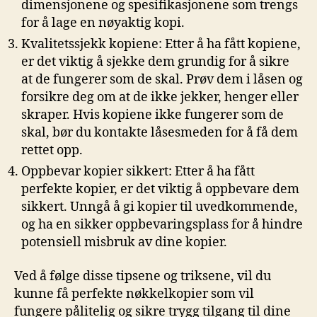
dimensjonene og ‌spesifikasjonene ‌som trengs
for å lage en nøyaktig ⁤kopi.
Kvalitetssjekk kopiene: Etter å ha fått kopiene,‌
er det viktig å ⁣sjekke dem grundig for å sikre
at⁤ de fungerer som de skal. ​Prøv dem i ‌låsen og
forsikre deg om at de ikke ​jekker, henger eller
skraper. Hvis kopiene ikke fungerer som de
⁤skal, bør du kontakte låsesmeden for ⁤å få dem
rettet opp.
Oppbevar kopier sikkert: Etter å ha fått
perfekte ‌kopier,‌ er det viktig å oppbevare dem
‍sikkert. Unngå å ‌gi⁤ kopier til uvedkommende,
og ha en sikker oppbevaringsplass for å hindre⁣
potensiell misbruk av dine kopier.
Ved å følge ‍disse ⁤tipsene og triksene, vil du
kunne få perfekte nøkkelkopier som vil
fungere pålitelig ⁤og sikre trygg tilgang til ‍dine⁢