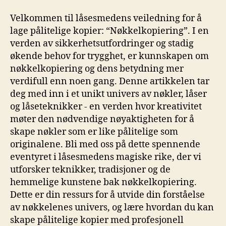
Velkommen til låsesmedens ⁤veiledning for å
lage pålitelige⁣ kopier: “Nøkkelkopiering”. I⁢ en
verden av ⁤sikkerhetsutfordringer ‍og stadig⁤
økende behov for ⁣trygghet, er kunnskapen om
nøkkelkopiering og dens ⁤betydning mer
verdifull enn noen gang. ‌Denne artikkelen tar
deg med inn i et unikt ⁢univers av ​nøkler, låser
og låseteknikker -​ en verden⁢ hvor ⁣kreativitet
møter den ⁤nødvendige nøyaktigheten​ for‌ å
skape nøkler som er⁤ like pålitelige som
originalene. ‌Bli med oss på ​dette‍ spennende
eventyret i låsesmedens ⁤magiske rike, der vi
utforsker teknikker, tradisjoner og de
hemmelige kunstene bak nøkkelkopiering.
Dette er din ressurs for å⁣ utvide din forståelse
av nøkkelenes univers, og ‌lære hvordan du kan
skape pålitelige kopier ‍med profesjonell‌