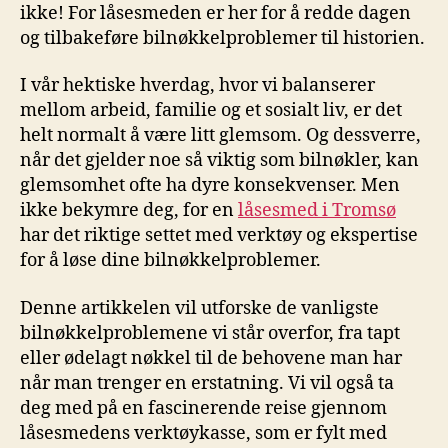
ikke! For ​låsesmeden er her for å redde dagen
⁢og tilbakeføre bilnøkkelproblemer til historien.
I vår hektiske hverdag, hvor vi balanserer
mellom arbeid, familie og​ et sosialt‍ liv, er det
helt normalt å ⁤være litt glemsom. Og dessverre,
når det gjelder noe så viktig som ‌bilnøkler, kan
glemsomhet ofte ha dyre konsekvenser. Men
ikke bekymre ‌deg, ‍for en
låsesmed i Tromsø
har det⁣ riktige settet med verktøy og ekspertise
for å løse dine ⁣bilnøkkelproblemer.
Denne artikkelen⁢ vil utforske de vanligste‍
bilnøkkelproblemene vi står overfor, fra tapt
eller ødelagt nøkkel til de behovene⁤ man har
når man trenger en erstatning. ⁢Vi vil ​også ta
deg med på en fascinerende reise gjennom​
låsesmedens ⁣verktøykasse, som er fylt⁣ med ​