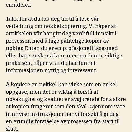
eiendeler.
Takk for ⁤at‍ du tok deg tid til ‍å lese vår
veiledning om nøkkelkopiering. Vi ‌håper at
artikkelen vår har gitt deg verdifull innsikt i
prosessen med å lage pålitelige kopier av
nøkler. Enten du er en profesjonell låsesmed
eller bare ønsker å lære⁣ mer om denne viktige
praksisen, håper vi⁣ at du har funnet
informasjonen nyttig og interessant.
Å kopiere‍ en⁤ nøkkel kan virke som ​en enkel
oppgave, men ‌det⁣ er viktig⁤ å forstå at⁤
nøyaktighet og kvalitet er avgjørende ⁣for å sikre
at kopien fungerer som den skal. Gjennom våre
trinnvise instruksjoner⁤ har vi forsøkt å gi deg
en ‌grundig ‌forståelse av prosessen ‍fra start​ til
slutt.