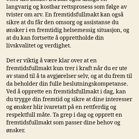
langvarig og kostbar rettsprosess ⁣som⁤ følge av⁤
tvister om arv.‌ En ‍fremtidsfullmakt kan også
sikre⁣ at du får den omsorg og assistanse⁤ du
ønsker ‌i en fremtidig helsemessig situasjon, og⁣
at​ du kan fortsette å opprettholde din
livskvalitet og verdighet.
Det ‌er viktig å være ⁤klar over at en
fremtidsfullmakt kun trer i kraft når du er⁢ ute​
av stand⁢ til å ta avgjørelser selv, og at du⁤ frem til
da beholder din fulle beslutningskompetanse.
Ved ​å opprette en fremtidsfullmakt i ⁤dag,⁢ kan
du trygge din fremtid og ⁣sikre at dine interesser
og‌ ønsker ⁢blir ivaretatt på en ⁣rettferdig og
respektfull måte. Ta ⁣grep‌ i dag og opprett en
fremtidsfullmakt som passer dine behov og
ønsker.