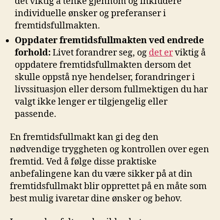
det viktig ​å tenke ‌gjennom og inkludere
individuelle ønsker og preferanser i
fremtidsfullmakten.
Oppdater fremtidsfullmakten ved ⁢endrede
forhold:
Livet forandrer seg, ‍og
det er
viktig​ å
‍oppdatere fremtidsfullmakten dersom ⁤det
skulle oppstå nye⁣ hendelser, forandringer⁤ i
livssituasjon eller dersom fullmektigen‌ du har
valgt ikke lenger er tilgjengelig ‍eller
passende.
En fremtidsfullmakt kan gi ⁢deg ​den‍
nødvendige tryggheten og kontrollen over egen
‍fremtid. Ved å følge disse praktiske
anbefalingene kan du være sikker‍ på ‌at⁣ din
fremtidsfullmakt ⁤blir opprettet⁤ på en måte som​
best mulig ⁢ivaretar ⁣dine ønsker ‌og behov.