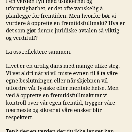
I en ⁢verden fylt med usikkerhet og‍
uforutsigbarhet, er⁢ det ofte vanskelig å
planlegge⁣ for fremtiden. Men hvorfor ‍bør vi
vurdere å opprette en ‍fremtidsfullmakt? Hva er‌
det‌ som gjør denne juridiske avtalen⁤ så⁤ viktig
og verdifull?
La oss reflektere sammen.
Livet ‍er en urolig ⁤dans med mange ulike ⁣steg.
Vi ⁢vet aldri​ når vi vil miste evnen til ‍å ta‍ våre‌
egne​ beslutninger, eller når skjebnen ⁢vil
utfordre ‍vår fysiske eller ​mentale helse. Men⁣
ved⁤ å opprette en fremtidsfullmakt tar vi
kontroll over vår ⁣egen fremtid, trygger⁣ våre
⁢nærmeste og ‌sikrer at våre ønsker blir⁣
respektert.
Tenk‍ deg en⁢ verden der du ikke lenger kan