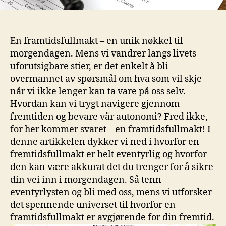
En‍ framtidsfullmakt – en unik nøkkel til
morgendagen. Mens​ vi ‍vandrer langs livets
uforutsigbare stier, ‌er det enkelt å bli
overmannet av‌ spørsmål ⁤om hva som vil skje
når vi ⁢ikke lenger kan ta vare ⁢på oss⁢ selv.
Hvordan kan vi ⁣trygt navigere gjennom
fremtiden og bevare ‍vår​ autonomi? Fred ikke,
for her kommer⁣ svaret – en framtidsfullmakt! I
denne artikkelen ⁣dykker⁣ vi ned i hvorfor en
fremtidsfullmakt er​ helt eventyrlig og hvorfor
den kan ⁤være akkurat det ​du​ trenger⁤ for å sikre
din vei inn i morgendagen. ⁣Så tenn
eventyrlysten og bli med‌ oss, mens vi ⁣utforsker‍
det spennende universet⁤ til hvorfor en
framtidsfullmakt ⁢er avgjørende for ⁣din fremtid.