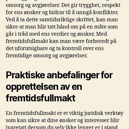
⁤omsorg og⁤ avgjørelser. Det gir trygghet,‌ respekt
for ens ønsker og bidrar⁣ til å unngå konflikter.
Ved å ta dette ​samtidsriktige‌ skrittet, kan man
sikre ‌at man blir tatt hånd om på en måte som
går i tråd med‍ ens verdier og ønsker. Med
fremtidsfullmakt kan man være‌ forberedt på⁣
det uforutsigbare og ta kontroll over⁣ ens
⁢fremtidige omsorg⁢ og⁢ avgjørelser.
Praktiske ​anbefalinger‍ for
opprettelsen av en‌
fremtidsfullmakt
En fremtidsfullmakt er et viktig juridisk verktøy
som⁤ kan sikre ‌at dine​ ønsker og interesser ​blir
ivaretatt dersom du selv ikke lenger er i stand