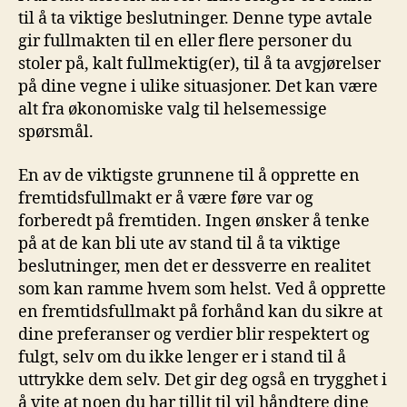
til ‍å ta viktige beslutninger. Denne type⁢ avtale
gir⁢ fullmakten til en eller flere ‍personer du
stoler på,⁣ kalt fullmektig(er),‌ til å ta avgjørelser
på dine vegne i ​ulike ⁤situasjoner. ⁤Det kan være
alt fra ⁣økonomiske‍ valg til helsemessige
spørsmål.
En ⁢av ⁢de viktigste⁢ grunnene til⁢ å‍ opprette en
fremtidsfullmakt er å være føre var og
forberedt på fremtiden. ⁣Ingen ønsker ‍å tenke
⁣på​ at de kan bli ute av stand⁣ til å​ ta viktige
‍beslutninger, men det‌ er ‍dessverre en realitet‍
som kan ramme⁤ hvem som helst. Ved å opprette
en‌ fremtidsfullmakt på forhånd⁢ kan ‍du sikre at
dine preferanser ​og ‍verdier blir respektert og
‍fulgt,​ selv om​ du ikke lenger er ​i stand til å
uttrykke‍ dem⁣ selv. Det‍ gir‌ deg også en trygghet i
å‍ vite at⁣ noen⁣ du ​har tillit til vil håndtere dine