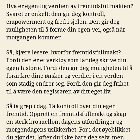
Hva er⁢ egentlig verdien av fremtidsfullmakten?
Svaret‍ er​ enkelt:​ den‌ gir ⁣deg kontroll,
empowerment og fred i sjelen. Den gir deg
muligheten til å forme‌ din egen vei, også ⁣når
motgangen kommer.
Så, kjære lesere, hvorfor fremtidsfullmakt?
‍Fordi den er⁢ et‌ verktøy som lar⁣ deg skrive din
egen historie. ⁢Fordi den gir deg ⁢muligheten til å
forankre​ dine ‍ønsker⁤ og verdier ​i en verden
som stadig‌ endrer⁤ seg.​ Fordi⁣ den gir​ deg ⁤frihet‍
til‍ å være ⁢den regissøren av ditt eget liv.
Så ‍ta grep i dag. Ta⁢ kontroll over din egen
fremtid. Opprett en fremtidsfullmakt‌ og skap
⁤en sterk ⁤bro mellom‍ dagens utfordringer og‌
morgendagens usikkerhet. For i det ⁤øyeblikket
du gjør det, løfter du​ ikke bare deg ‌selv, men