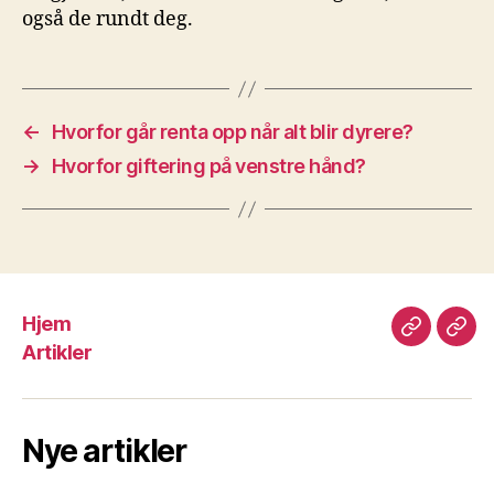
også de rundt deg.
←
Hvorfor går renta opp når alt blir dyrere?
→
Hvorfor giftering på venstre hånd?
Hjem
Hjem
Arti
Artikler
Nye artikler