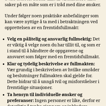
⁤saker på‌ en‌ måte som er i tråd med dine ⁣ønsker.
Under følger noen‌ praktiske anbefalinger som
kan⁢ være nyttige å ta med⁢ i betraktningen ved
opprettelsen‌ av en fremtidsfullmakt:
Velg en pålitelig ​og ansvarlig⁣ fullmektig:
Det
⁣er viktig å velge noen du har tillit til, og som ‌er
i stand til⁢ å håndtere de oppgavene og
ansvaret som ⁤følger med en ⁣fremtidsfullmakt.
Klar⁣ og tydelig beskrivelse ⁢av fullmakten:
Vær grundig i beskrivelsen av ⁢hvilke områder
og⁤ beslutninger fullmakten ‌skal gjelde for.
Dette bidrar til å⁣ unngå tvil ‌og ​misforståelser⁤ i
fremtidige situasjoner.
Ta hensyn til individuelle ønsker og
preferanser:
Ingen personer er like,⁢ derfor er⁤