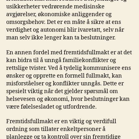
usikkerheter vedrørende medisinske
‍avgjørelser,⁤ økonomiske anliggender ⁤og
omsorgsbehov. Det er⁤ en måte å ‌sikre at ens ​
verdighet og autonomi blir ivaretatt, selv når
‌man ⁣selv ikke ​lenger ⁣kan ta beslutninger.
En annen fordel med fremtidsfullmakt er at det
kan bidra⁢ til ‌å unngå​ familiekonflikter og⁤
rettslige ‌tvister. Ved å tydelig kommunisere ​ens‌
ønsker og​ opprette en formell fullmakt, kan⁢
misforståelser og ⁤konflikter unngås. Dette er
spesielt viktig⁢ når det gjelder ​spørsmål om
helsevesen og økonomi, hvor ​beslutninger kan
være følelsesladet⁤ og ⁢utfordrende.
Fremtidsfullmakt er en viktig og ‌verdifull
ordning som tillater⁤ enkeltpersoner ⁢å
‍planlegge​ og ta ‍kontroll over sin fremtidige