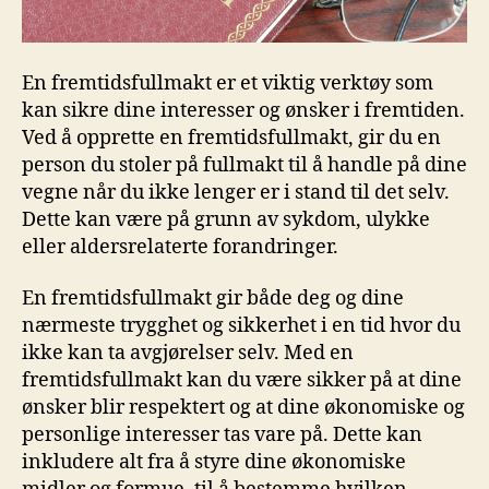
En fremtidsfullmakt er‍ et viktig verktøy som‌
kan sikre dine interesser og ønsker ⁤i fremtiden.
Ved å opprette en ⁤fremtidsfullmakt, ‍gir du en⁢
person du ​stoler ​på fullmakt til å handle på dine
vegne når du ikke lenger er i stand til det selv.
Dette⁢ kan være på grunn av ​sykdom, ulykke
eller aldersrelaterte forandringer.
En fremtidsfullmakt gir ​både⁤ deg og dine
⁤nærmeste trygghet ⁢og sikkerhet i⁢ en tid hvor du
ikke kan​ ta avgjørelser⁤ selv. Med en
fremtidsfullmakt kan du ⁢være sikker på at‍ dine
ønsker blir respektert ⁣og at dine økonomiske og
personlige‍ interesser tas vare på. Dette kan‍
inkludere alt fra å styre dine økonomiske