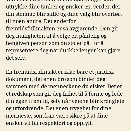
uttrykke dine⁤ tanker og ønsker. En verden⁣ der
din stemme blir stille og dine‌ valg ⁣blir⁣ overført
til noen andre. ⁤Det er derfor‌
fremtidsfullmakten ‍er så avgjørende. Den gir
deg muligheten til å ⁢velge ​en pålitelig ⁤og
hengiven person som du stoler på, for å
representere deg når du ikke lenger kan ‌gjøre
det selv.
En fremtidsfullmakt⁤ er ikke bare‍ et ​juridisk
dokument, ⁢det er en bro som binder deg
sammen med de⁢ menneskene du elsker. Det er
et redskap som gir deg frihet til å forme ⁢og lede‍
din egen fremtid, selv når ⁢veiene blir kronglete
og utfordrende.⁤ Det‌ er en trygghet for dine
nærmeste, ⁣som kan være sikre på at dine
ønsker⁤ vil bli respektert og oppfylt.