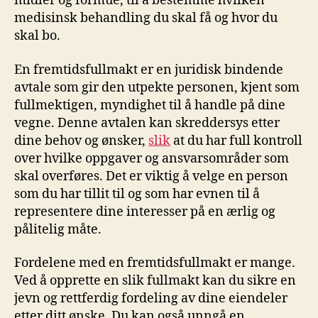
midler og formue, til å bestemme hvilken
⁣medisinsk behandling‌ du skal få og hvor du
skal‌ bo.
En fremtidsfullmakt ‌er en juridisk bindende
‌avtale som gir den utpekte ‌personen, kjent som
fullmektigen, ​myndighet til å handle på dine
vegne. Denne ‍avtalen⁢ kan skreddersys ​etter‍
dine behov og ønsker,
slik
at⁣ du har full kontroll
over hvilke ​oppgaver ⁤og ansvarsområder som
skal overføres. Det er⁣ viktig‍ å velge en person
som⁣ du har⁢ tillit⁣ til ⁤og som har evnen⁣ til å
representere dine interesser på en ⁣ærlig og
pålitelig måte.
Fordelene​ med ⁢en⁤ fremtidsfullmakt er mange.
Ved ‍å⁤ opprette en‍ slik fullmakt kan du sikre⁤ en
jevn‍ og rettferdig fordeling av‍ dine eiendeler
etter ditt ønske. Du​ kan også ⁤unngå en