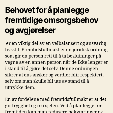
Behovet for⁢ å ⁢planlegge
fremtidige omsorgsbehov
⁣og avgjørelser
⁣ er en viktig del av en ⁢velbalansert‍ og ansvarlig
livsstil. Fremtidsfullmakt er en juridisk ordning
⁢som gir ​en ⁤person⁢ rett til å ta​ beslutninger på
vegne av‌ en annen person når de ikke​ lenger er
i stand til å​ gjøre ‍det‍ selv.​ Denne ordningen
sikrer at ens‍ ønsker og verdier blir respektert,
selv om man skulle bli ‍ute av stand til å
⁢uttrykke ‌dem.
En av fordelene⁣ med fremtidsfullmakt‌ er at det
gir trygghet ⁤og​ ro i sjelen. Ved å planlegge ⁢for⁢
fremtiden kan man redusere bekymringer og