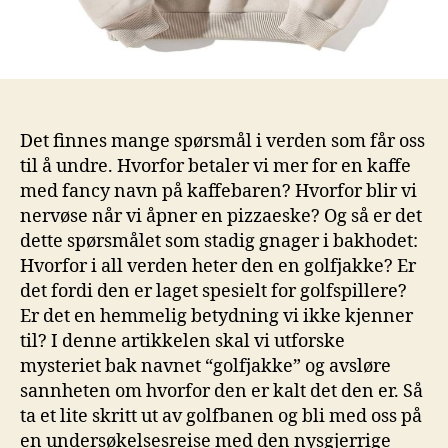
Det ⁤finnes mange spørsmål i verden‍ som får‍ oss‍
til å undre. Hvorfor ​betaler vi mer for en kaffe
med​ fancy navn på kaffebaren? Hvorfor blir vi
nervøse‍ når vi⁢ åpner en pizzaeske? Og så er ⁣det
dette ⁤spørsmålet som⁢ stadig gnager i bakhodet:
‌Hvorfor i all‍ verden heter ​den ‌en golfjakke?‌ Er
det fordi den er laget spesielt for golfspillere?
Er det en hemmelig ⁤betydning vi ikke kjenner
til? I denne artikkelen skal vi utforske
mysteriet bak navnet “golfjakke” og avsløre‍
sannheten om hvorfor den er ‍kalt det den ‍er. ⁤Så
ta et ⁣lite skritt ut av golfbanen ⁢og bli med ⁣oss på
en undersøkelsesreise med den‌ nysgjerrige