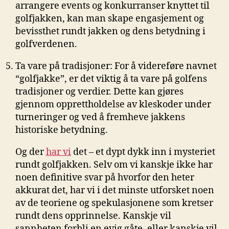
arrangere events og konkurranser knyttet til
golfjakken, kan man skape engasjement og
bevissthet ⁣rundt jakken​ og dens ‌betydning i
golfverdenen.
Ta vare på tradisjoner: For‌ å videreføre navnet
“golfjakke”, er det viktig å ​ta vare på golfens
⁢tradisjoner og verdier. Dette kan gjøres
gjennom opprettholdelse av kleskoder under⁢
turneringer og ved å fremheve jakkens
historiske⁢ betydning.
Og​ der
har ​vi
det – et‌ dypt dykk‌ inn i mysteriet
rundt golfjakken. Selv om vi ⁣kanskje‌ ikke har
noen definitive svar på hvorfor den heter
akkurat det, har ​vi i det minste utforsket noen
av de teoriene⁤ og spekulasjonene som ‍kretser
rundt ‌dens opprinnelse. Kanskje vil
sannheten⁢ forbli ‌en evig gåte, eller kanskje vil