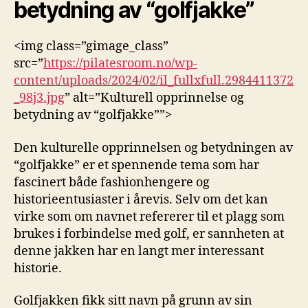
betydning av “golfjakke”
<img ⁢class=”gimage_class”
‌src=”
https://pilatesroom.no/wp-
content/uploads/2024/02/il_fullxfull.2984411372
_98j3.jpg
” alt=”Kulturell opprinnelse og
betydning av “golfjakke””>
Den kulturelle opprinnelsen og betydningen⁣ av
“golfjakke” er et ⁤spennende ⁤tema som‍ har
fascinert både ⁣fashionhengere og⁣
historieentusiaster i årevis. Selv om ​det kan
virke som om navnet refererer til et plagg ‌som
brukes i forbindelse⁢ med ⁤golf,​ er sannheten at
denne jakken⁢ har⁢ en langt ⁤mer interessant
historie.
Golfjakken fikk sitt navn på ⁣grunn av sin