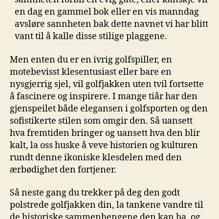
en dag en gammel bok eller en vis manndag
avsløre sannheten⁢ bak dette navnet vi har blitt
vant ‍til å kalle disse stilige​ plaggene.
Men​ enten du⁤ er en​ ivrig golfspiller,⁤ en
motebevisst klesentusiast eller bare en
nysgjerrig sjel, vil golfjakken uten ⁢tvil fortsette
å ‍fascinere og inspirere. I mange tiår har den
gjenspeilet både elegansen ‍i golfsporten ⁢og den
sofistikerte⁤ stilen som omgir‍ den. Så uansett
hva ‍fremtiden bringer og ⁢uansett hva ‍den ⁣blir
kalt, la ​oss huske⁢ å veve ⁢historien og kulturen
rundt denne ikoniske klesdelen med den
ærbødighet ⁣den ⁢fortjener.
Så neste⁣ gang du trekker på deg den godt
polstrede golfjakken din, la ⁣tankene vandre til
de historiske sammenhengene den​ kan ha, og