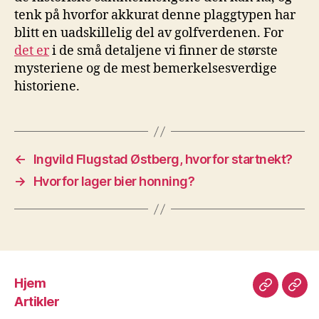
⁣tenk på hvorfor akkurat denne plaggtypen ⁣har
blitt‍ en ‌uadskillelig⁢ del ⁣av golfverdenen. For
det ​er
i de små detaljene vi finner de største
mysteriene og de mest bemerkelsesverdige
historiene.
←
Ingvild Flugstad Østberg, hvorfor startnekt?
→
Hvorfor lager bier honning?
Hjem
Hjem
Arti
Artikler