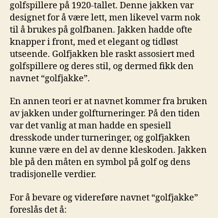
golfspillere⁣ på 1920-tallet. Denne jakken var
designet for⁤ å være⁣ lett, men likevel varm nok
til å brukes på​ golfbanen.‍ Jakken hadde ofte
knapper i ⁢front, med et elegant og tidløst
utseende. Golfjakken ble raskt‍ assosiert‍ med
golfspillere⁣ og deres stil, og dermed ⁤fikk den
navnet “golfjakke”.
En annen teori ⁣er at navnet kommer fra⁤ bruken
av jakken under golfturneringer. På den tiden
var det vanlig at man hadde en spesiell
‍dresskode ⁢under turneringer, ‍og golfjakken
kunne være en del av ⁤denne kleskoden. ⁢Jakken
ble på ⁤den måten ⁣en symbol på golf og ‌dens‍
tradisjonelle​ verdier.
For å bevare og videreføre navnet “golfjakke”
foreslås det å: