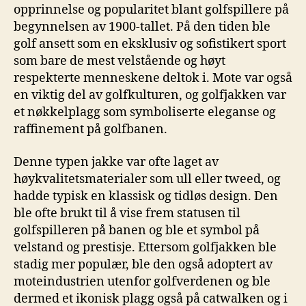
opprinnelse og popularitet blant⁢ golfspillere ‍på
begynnelsen av 1900-tallet.⁤ På den tiden ble
⁣golf⁢ ansett som en eksklusiv ‍og sofistikert sport
som bare de mest velstående og høyt
respekterte menneskene deltok ⁤i. Mote var også
en viktig del av‌ golfkulturen, og golfjakken ⁣var
et nøkkelplagg⁤ som symboliserte eleganse og‍
raffinement på golfbanen.
Denne‍ typen jakke var ofte laget av
høykvalitetsmaterialer⁣ som ull eller⁣ tweed, ⁤og
hadde typisk en klassisk og tidløs design.‌ Den⁣
ble ofte brukt til å vise frem statusen til
golfspilleren‍ på banen og ⁤ble et symbol⁢ på
velstand og prestisje. Ettersom golfjakken ble ​
stadig mer populær, ⁣ble den også adoptert ‌av
moteindustrien utenfor golfverdenen og ble
⁣dermed⁢ et ikonisk⁢ plagg også⁤ på ​catwalken og i