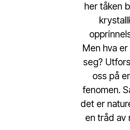
her tåken b
krystal
opprinnels
Men hva er d
seg? Utfor
oss på e
fenomen. Så
det er natur
en tråd av