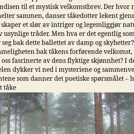
disen til‌ et mystisk ⁤velkomstbrev. Der ‍hvor 
melter sammen, ⁢danser‍ tåkedotter⁢ lekent ​gj
 skaper et⁢ slør av intriger ⁤og ⁤legemliggjør ⁢nat
 usynlige ‍tråder.‌ Men hva er ‍det egentlig so
r seg​ bak dette ballettet av ‍damp ⁤og skyhette
meligheten ⁢bak tåkens⁤ forførende velkomst,
‌ oss fascinerte av dens flyktige skjønnhet? I 
kelen dykker vi ned i mysteriene ⁤og sammenv
tene ⁤som danner ⁢det poetiske spørsmålet – 
t tåke