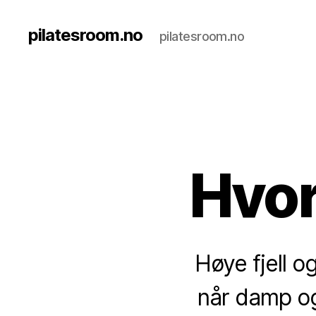
pilatesroom.no
pilatesroom.no
Hvor
Høye fjell o
når damp og