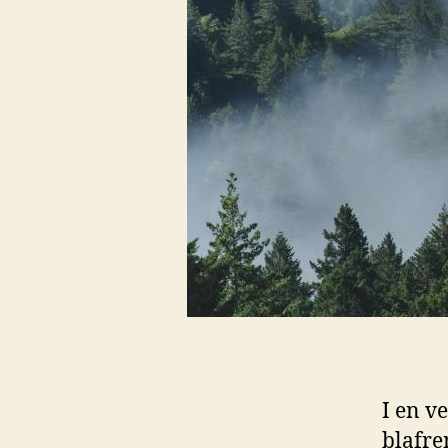
I en⁢ v
blafre