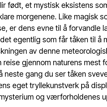
lir født, et mystisk eksistens s
lklare morgenene. Like magisk 
e, er dens evne til å forvandle 
et egentlig som får tåken til å 
skningen av denne meteorologisk
n reise gjennom naturens mest f
 neste gang du ser tåken sveve
ens eget tryllekunstverk på displ
 mysterium og værforholdenes upå