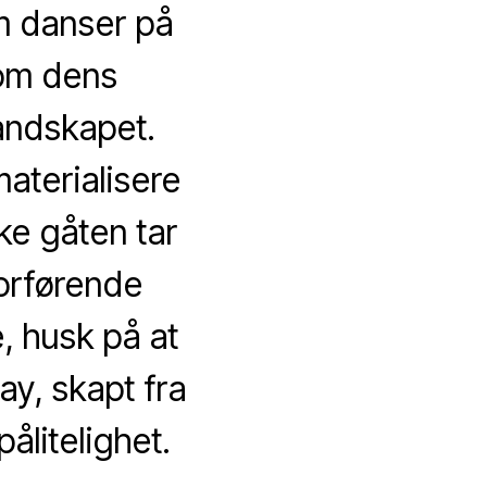
om danser på
som dens
landskapet.
materialisere
e gåten tar
orførende
, husk på at
ay, skapt fra
litelighet.