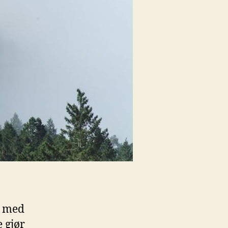
t med‍
 gjør