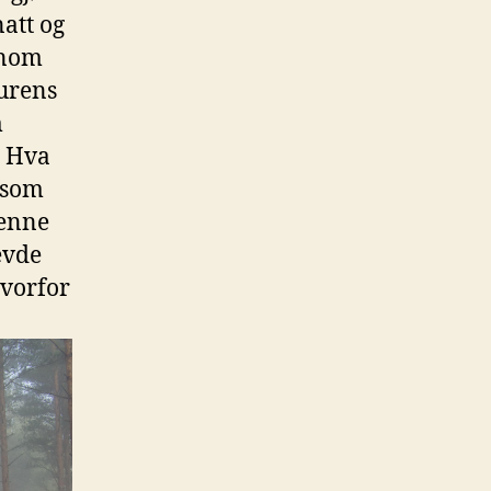
natt og
ennom
urens‍
m
r? Hva
 som
denne
evde
hvorfor