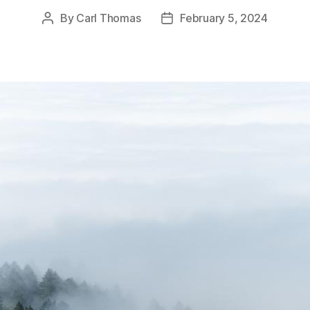
By
Carl Thomas
February 5, 2024
Post
Post
author
date