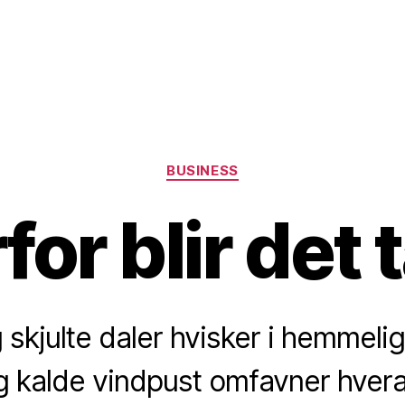
Categories
BUSINESS
for blir det 
g skjulte daler hvisker i hemme
 kalde vindpust omfavner hvera