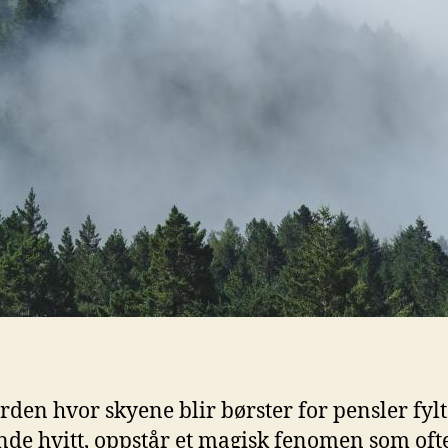
erden ⁣hvor ⁢skyene ‌blir børster for pensler fyl
nde hvitt, oppstår et magisk fenomen som ofte