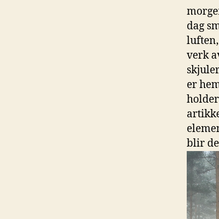
morgen
dag‌ s
luften,
verk av
⁣skjule
er hem
holder
⁣artik
elemen
blir de